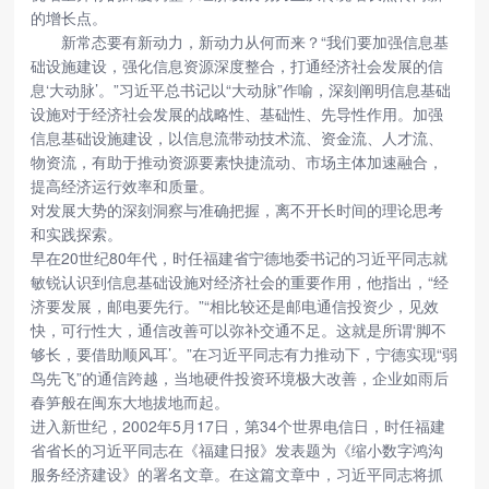
的增长点。
新常态要有新动力，新动力从何而来？“我们要加强信息基
础设施建设，强化信息资源深度整合，打通经济社会发展的信
息‘大动脉’。”习近平总书记以“大动脉”作喻，深刻阐明信息基础
设施对于经济社会发展的战略性、基础性、先导性作用。加强
信息基础设施建设，以信息流带动技术流、资金流、人才流、
物资流，有助于推动资源要素快捷流动、市场主体加速融合，
提高经济运行效率和质量。
对发展大势的深刻洞察与准确把握，离不开长时间的理论思考
和实践探索。
早在20世纪80年代，时任福建省宁德地委书记的习近平同志就
敏锐认识到信息基础设施对经济社会的重要作用，他指出，“经
济要发展，邮电要先行。”“相比较还是邮电通信投资少，见效
快，可行性大，通信改善可以弥补交通不足。这就是所谓‘脚不
够长，要借助顺风耳’。”在习近平同志有力推动下，宁德实现“弱
鸟先飞”的通信跨越，当地硬件投资环境极大改善，企业如雨后
春笋般在闽东大地拔地而起。
进入新世纪，2002年5月17日，第34个世界电信日，时任福建
省省长的习近平同志在《福建日报》发表题为《缩小数字鸿沟
服务经济建设》的署名文章。在这篇文章中，习近平同志将抓