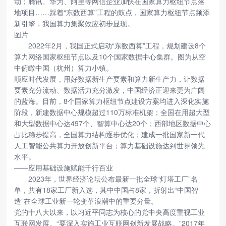
动；腾讯、华为、阿里等网信企业加快在国家算力枢纽节点落
地项目……踩着“东数西算”工程的鼓点，国家算力枢纽节点频添
新引擎，我国算力集聚效应初步显现。
图片
2022年2月，我国正式启动“东数西算”工程，规划建设8个
算力网络国家枢纽节点以及10个国家数据中心集群。图为从空
中俯瞰中国（杭州）算力小镇。
顺应时代发展，用好数据新生产要素和算力新生产力，让数据
要素充分流动、数据活力充分激发，中国经济正迎来更为广阔
的蓝海。目前，8个国家算力枢纽节点建设方案均进入深化实施
阶段，新建数据中心规模超过110万标准机架；全国在用超大型
和大型数据中心达497个、智算中心达20个；西部地区数据中心
占比稳步提高，全国算力结构逐步优化；建成一批国家新一代
人工智能公共算力开放创新平台；算力基础设施达到世界领先
水平。
——应用基础设施赋能千行百业
2023年，世界经济论坛公布最新一批全球“灯塔工厂”名
单，共有18家工厂新入选，其中中国占8家，折射出“中国智
造”在全球工业新一轮变革浪潮中的重要分量。
党的十八大以来，以习近平同志为核心的党中央高度重视工业
互联网发展。“要深入实施工业互联网创新发展战略。”2017年