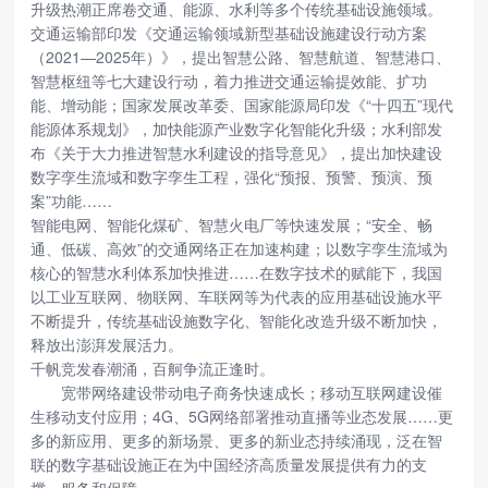
升级热潮正席卷交通、能源、水利等多个传统基础设施领域。
交通运输部印发《交通运输领域新型基础设施建设行动方案
（2021—2025年）》，提出智慧公路、智慧航道、智慧港口、
智慧枢纽等七大建设行动，着力推进交通运输提效能、扩功
能、增动能；国家发展改革委、国家能源局印发《“十四五”现代
能源体系规划》，加快能源产业数字化智能化升级；水利部发
布《关于大力推进智慧水利建设的指导意见》，提出加快建设
数字孪生流域和数字孪生工程，强化“预报、预警、预演、预
案”功能……
智能电网、智能化煤矿、智慧火电厂等快速发展；“安全、畅
通、低碳、高效”的交通网络正在加速构建；以数字孪生流域为
核心的智慧水利体系加快推进……在数字技术的赋能下，我国
以工业互联网、物联网、车联网等为代表的应用基础设施水平
不断提升，传统基础设施数字化、智能化改造升级不断加快，
释放出澎湃发展活力。
千帆竞发春潮涌，百舸争流正逢时。
宽带网络建设带动电子商务快速成长；移动互联网建设催
生移动支付应用；4G、5G网络部署推动直播等业态发展……更
多的新应用、更多的新场景、更多的新业态持续涌现，泛在智
联的数字基础设施正在为中国经济高质量发展提供有力的支