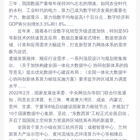
三年，我国数据产量每年保持30%左右的增速。如同农业时代
的水利、工业时代的电力，算力已成为数字经济发展的重要生
产力。数据显示，算力指数平均每提高1个百分点，数字经济和
GDP将分别增长3.3‰和1.8‰……
近年来，随着各行业数字化转型升级进度加快，特别是5G
等新技术的快速普及应用，数据总量爆发式增长，数据资源存
储、计算和应用需求大幅提升，打造新型算力网络体系的需求
极为迫切。
遵循发展规律、顺应行业需求，一系列顶层设计与规划密集推
出。《关于加快构建全国一体化大数据中心 协同创新体系的指
导意见》提出优化数据中心建设布局；《全国一体化大数据中
心协同创新体系算力枢纽实施方案》要求提升跨区域算力调度
水平……
2022年2月，国家发展改革委、中央网信办等部门联合印发通
知，同意在京津冀、长三角、粤港澳大湾区、成渝、内蒙古、
贵州、甘肃、宁夏等8地启动建设国家算力枢纽节点，并规划了
10个国家数据中心集群。至此，“东数西算”工程正式全面启动，
开启了我国国土空间算力资源跨区域统筹布局的新篇章。
全国首个算力小镇在浙江杭州开园；成都智算中心、兰州
新算力产业示范中心、黄河流域生态环境算力中心等相继启