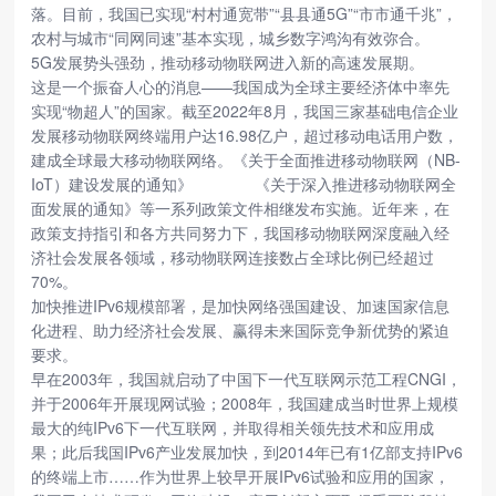
落。目前，我国已实现“村村通宽带”“县县通5G”“市市通千兆”，
农村与城市“同网同速”基本实现，城乡数字鸿沟有效弥合。
5G发展势头强劲，推动移动物联网进入新的高速发展期。
这是一个振奋人心的消息——我国成为全球主要经济体中率先
实现“物超人”的国家。截至2022年8月，我国三家基础电信企业
发展移动物联网终端用户达16.98亿户，超过移动电话用户数，
建成全球最大移动物联网络。《关于全面推进移动物联网（NB-
IoT）建设发展的通知》
《关于深入推进移动物联网全
面发展的通知》等一系列政策文件相继发布实施。近年来，在
政策支持指引和各方共同努力下，我国移动物联网深度融入经
济社会发展各领域，移动物联网连接数占全球比例已经超过
70%。
加快推进IPv6规模部署，是加快网络强国建设、加速国家信息
化进程、助力经济社会发展、赢得未来国际竞争新优势的紧迫
要求。
早在2003年，我国就启动了中国下一代互联网示范工程CNGI，
并于2006年开展现网试验；2008年，我国建成当时世界上规模
最大的纯IPv6下一代互联网，并取得相关领先技术和应用成
果；此后我国IPv6产业发展加快，到2014年已有1亿部支持IPv6
的终端上市……作为世界上较早开展IPv6试验和应用的国家，