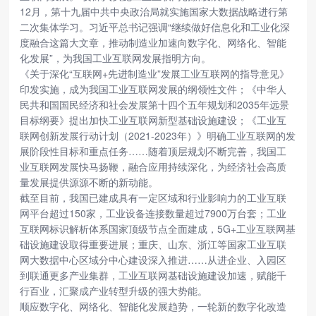
12月，第十九届中共中央政治局就实施国家大数据战略进行第
二次集体学习。习近平总书记强调“继续做好信息化和工业化深
度融合这篇大文章，推动制造业加速向数字化、网络化、智能
化发展”，为我国工业互联网发展指明方向。
《关于深化“互联网+先进制造业”发展工业互联网的指导意见》
印发实施，成为我国工业互联网发展的纲领性文件；《中华人
民共和国国民经济和社会发展第十四个五年规划和2035年远景
目标纲要》提出加快工业互联网新型基础设施建设；《工业互
联网创新发展行动计划（2021-2023年）》明确工业互联网的发
展阶段性目标和重点任务……随着顶层规划不断完善，我国工
业互联网发展快马扬鞭，融合应用持续深化，为经济社会高质
量发展提供源源不断的新动能。
截至目前，我国已建成具有一定区域和行业影响力的工业互联
网平台超过150家，工业设备连接数量超过7900万台套；工业
互联网标识解析体系国家顶级节点全面建成，5G+工业互联网基
础设施建设取得重要进展；重庆、山东、浙江等国家工业互联
网大数据中心区域分中心建设深入推进……从进企业、入园区
到联通更多产业集群，工业互联网基础设施建设加速，赋能千
行百业，汇聚成产业转型升级的强大势能。
顺应数字化、网络化、智能化发展趋势，一轮新的数字化改造