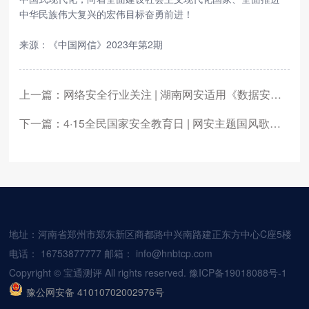
中华民族伟大复兴的宏伟目标奋勇前进！
来源：《中国网信》2023年第2期
上一篇：网络安全行业关注 | 湖南网安适用《数据安全法》对多个单位作出行政处罚
下一篇：4·15全民国家安全教育日 | 网安主题国风歌曲《相约吟清风》献礼全民国家安全教育日
地址：河南省郑州市郑东新区商都路中兴南路建正东方中心C座5楼
电话：
16753877777
邮箱：
info@hnbtcp.com
Copyright © 宝通测评 All rights reserved.
豫ICP备19018088号-1
豫公网安备 41010702002976号