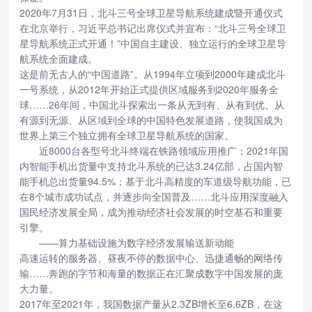
2020年7月31日，北斗三号全球卫星导航系统建成暨开通仪式
在北京举行，习近平总书记出席仪式并宣布：“北斗三号全球卫
星导航系统正式开通！”中国自主建设、独立运行的全球卫星导
航系统全面建成。
这是前无古人的“中国道路”。从1994年立项到2000年建成北斗
一号系统，从2012年开始正式提供区域服务到2020年服务全
球……26年间，中国北斗探索出一条从无到有、从有到优、从
有源到无源、从区域到全球的中国特色发展道路，使我国成为
世界上第三个独立拥有全球卫星导航系统的国家。
近8000台各型号北斗终端在铁路领域应用推广；2021年国
内智能手机出货量中支持北斗系统的已达3.24亿部，占国内智
能手机总出货量94.5%；基于北斗高精度的车道级导航功能，已
在8个城市成功试点，并逐步向全国普及……北斗应用深度融入
国民经济发展全局，成为推动经济社会发展的时空基石和重要
引擎。
——算力基础设施为数字经济发展输送新动能
高速运转的服务器、昼夜不停的数据中心、迅捷通畅的网络传
输……奔跑的字节和海量的数据正在汇聚成数字中国发展的庞
大力量。
2017年至2021年，我国数据产量从2.3ZB增长至6.6ZB，在这