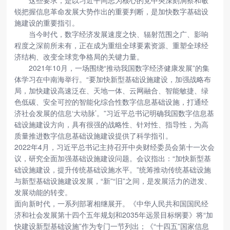
这些要求，是以习近平同志为核心的党中央深刻洞察和敏
锐把握信息革命发展大势作出的重要判断，是加快数字基础设
施建设的重要指引。
当今时代，数字经济发展速度之快、辐射范围之广、影响
程度之深前所未有，正在成为重组全球要素资源、重塑全球经
济结构、改变全球竞争格局的关键力量。
2021年10月，一场围绕“推动我国数字经济健康发展”的集
体学习在中南海举行。“要加快新型基础设施建设，加强战略布
局，加快建设高速泛在、天地一体、云网融合、智能敏捷、绿
色低碳、安全可控的智能化综合性数字信息基础设施，打通经
济社会发展的信息‘大动脉’。”习近平总书记明确我国数字信息基
础设施建设方向，具有很强的战略性、针对性、指导性，为高
质量推进数字信息基础设施建设提供了科学指引。
2022年4月，习近平总书记主持召开中央财经委员会第十一次会
议，研究全面加强基础设施建设问题。会议指出：“加快新型基
础设施建设，提升传统基础设施水平。”统筹推动传统基础设施
与新型基础设施建设发展，“新”“旧”之间，是发展活力的迸发、
发展动能的转变。
面向新时代，一系列部署相继展开。《中华人民共和国国民经
济和社会发展第十四个五年规划和2035年远景目标纲要》将“加
快建设新型基础设施”作为专门一节列出；《“十四五”国家信息