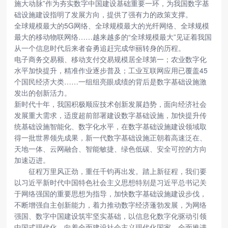
施大动脉”作为夯实数字中国建设基础重要一环，为我国数字基
础设施建设指明了发展方向，提供了强有力的政策支撑。
全球规模最大的5G网络、全球规模最大的光纤网络、全球规模
最大的移动物联网络……越来越多的“全球规模最大”见证着我国
从一个信息时代后来者奋勇追赶完成华丽转身的历程。
电子商务交易额、移动支付交易规模居全球第一；农业数字化
水平加快提升，精准作业逐步普及；工业互联网应用已覆盖45
个国民经济大类……一组组亮眼成绩的背后是数字基础设施激
发出的创新活力。
新时代十年，我国积极顺应技术创新发展趋势，面向经济社会
发展重大需求，适度超前部署建设数字基础设施，加快提升传
统基础设施智能化、数字化水平，在数字基础设施建设领域取
得一批世界领先成果，新一代数字基础设施正朝着高速泛在、
天地一体、云网融合、智能敏捷、绿色低碳、安全可控的方向
加速迈进。
征程万里风正劲，重任千钧再出发。踏上新征程，我们要
以习近平新时代中国特色社会主义思想特别是习近平总书记关
于网络强国的重要思想为指导，加快数字基础设施建设步伐，
不断增强自主创新能力，着力推动数字经济蓬勃发展，为网络
强国、数字中国建设筑牢坚实基础，以信息化数字化驱动引领
中国式现代化，向着全面建设社会主义现代化国家、全面推进