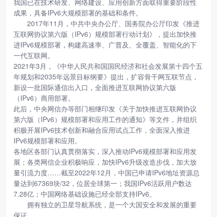
我国已在技术研发、网络建设、应用创新方面取得重要阶段性
成果，具备IPv6大规模部署的基础和条件。
2017年11月，中共中央办公厅、国务院办公厅印发《推进
互联网协议第六版（IPv6）规模部署行动计划》，提出加快推
进IPv6规模部署，构建高速率、广普及、全覆盖、智能化的下
一代互联网。
2021年3月，《中华人民共和国国民经济和社会发展第十四个五
年规划和2035年远景目标纲要》提出，扩容骨干网互联节点，
新设一批国际通信出入口，全面推进互联网协议第六版
（IPv6）商用部署。
此后，中央网信办等部门相继印发《关于加快推进互联网协议
第六版（IPv6）规模部署和应用工作的通知》等文件，并组织
积极开展IPv6技术创新和融合应用试点工作，全面深入推进
IPv6规模部署和应用。
各地区各部门认真贯彻落实，深入推动IPv6规模部署和应用发
展；各类网信企业积极响应，加快IPv6升级改造步伐，加大放
量引流力度……截至2022年12月，中国已申请IPv6地址资源总
量达到67369块/32，位居全球第一；我国IPv6活跃用户数达
7.28亿；中国网络基础设施已经全部支持IPv6。
拥有独立的卫星导航系统，是一个大国安全和发展的重要
保证。