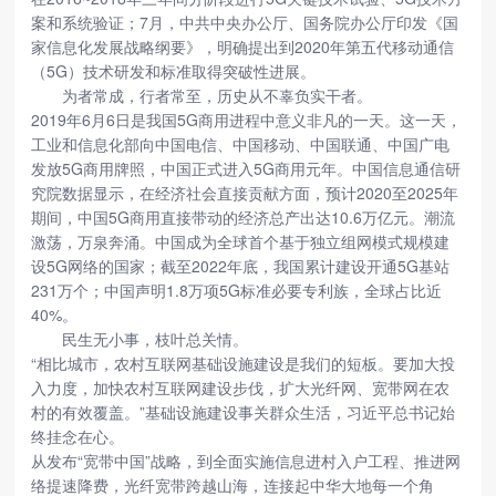
案和系统验证；7月，中共中央办公厅、国务院办公厅印发《国
家信息化发展战略纲要》，明确提出到2020年第五代移动通信
（5G）技术研发和标准取得突破性进展。
为者常成，行者常至，历史从不辜负实干者。
2019年6月6日是我国5G商用进程中意义非凡的一天。这一天，
工业和信息化部向中国电信、中国移动、中国联通、中国广电
发放5G商用牌照，中国正式进入5G商用元年。中国信息通信研
究院数据显示，在经济社会直接贡献方面，预计2020至2025年
期间，中国5G商用直接带动的经济总产出达10.6万亿元。潮流
激荡，万泉奔涌。中国成为全球首个基于独立组网模式规模建
设5G网络的国家；截至2022年底，我国累计建设开通5G基站
231万个；中国声明1.8万项5G标准必要专利族，全球占比近
40%。
民生无小事，枝叶总关情。
“相比城市，农村互联网基础设施建设是我们的短板。要加大投
入力度，加快农村互联网建设步伐，扩大光纤网、宽带网在农
村的有效覆盖。”基础设施建设事关群众生活，习近平总书记始
终挂念在心。
从发布“宽带中国”战略，到全面实施信息进村入户工程、推进网
络提速降费，光纤宽带跨越山海，连接起中华大地每一个角