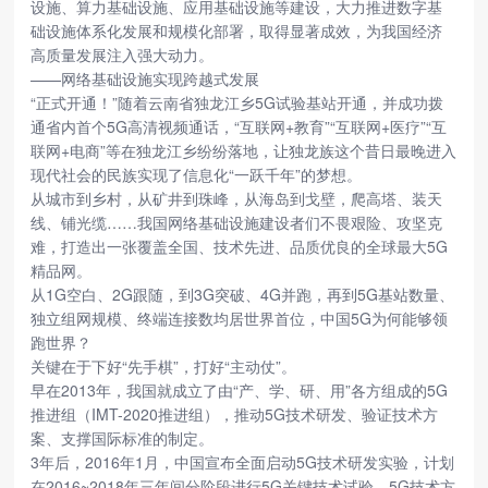
设施、算力基础设施、应用基础设施等建设，大力推进数字基
础设施体系化发展和规模化部署，取得显著成效，为我国经济
高质量发展注入强大动力。
——网络基础设施实现跨越式发展
“正式开通！”随着云南省独龙江乡5G试验基站开通，并成功拨
通省内首个5G高清视频通话，“互联网+教育”“互联网+医疗”“互
联网+电商”等在独龙江乡纷纷落地，让独龙族这个昔日最晚进入
现代社会的民族实现了信息化“一跃千年”的梦想。
从城市到乡村，从矿井到珠峰，从海岛到戈壁，爬高塔、装天
线、铺光缆……我国网络基础设施建设者们不畏艰险、攻坚克
难，打造出一张覆盖全国、技术先进、品质优良的全球最大5G
精品网。
从1G空白、2G跟随，到3G突破、4G并跑，再到5G基站数量、
独立组网规模、终端连接数均居世界首位，中国5G为何能够领
跑世界？
关键在于下好“先手棋”，打好“主动仗”。
早在2013年，我国就成立了由“产、学、研、用”各方组成的5G
推进组（IMT-2020推进组），推动5G技术研发、验证技术方
案、支撑国际标准的制定。
3年后，2016年1月，中国宣布全面启动5G技术研发实验，计划
在2016~2018年三年间分阶段进行5G关键技术试验、5G技术方