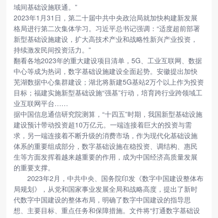
域间基础设施联通。”
2023年1月31日，第二十届中共中央政治局就加快构建新发展
格局进行第二次集体学习。习近平总书记强调：“适度超前部署
新型基础设施建设，扩大高技术产业和战略性新兴产业投资，
持续激发民间投资活力。”
翻看各地2023年的重大建设项目清单，5G、工业互联网、数据
中心等成为热词，数字基础设施建设全面起势。安徽提出加快
芜湖数据中心集群建设；湖北将新建5G基站2万个以上作为投资
目标；福建实施新型基础设施“强基”行动，培育跨行业跨领域工
业互联网平台……
据中国信息通信研究院测算，“十四五”时期，我国新型基础设施
建设预计带动投资超10万亿元。一端连接着巨大的投资与需
求，另一端连接着不断升级的消费市场，作为现代化基础设施
体系的重要组成部分，数字基础设施在稳投资、调结构、惠民
生等方面发挥着越来越重要的作用，成为中国经济高质量发展
的重要支撑。
2023年2月，中共中央、国务院印发《数字中国建设整体布
局规划》，从党和国家事业发展全局和战略高度，提出了新时
代数字中国建设的整体布局，明确了数字中国建设的指导思
想、主要目标、重点任务和保障措施。文件将“打通数字基础设