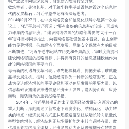
动产业变革向纵深发展，引领新的经济转型升级。
欲筑室者，先治其基。对于筑牢数字基础设施建设这个信息时
代的发展基石，习近平总书记有着深远思考。
2014年2月27日，在中央网络安全和信息化领导小组第一次会
议上，习近平总书记强调：“要有良好的信息基础设施，形成实
力雄厚的信息经济。”“建设网络强国的战略部署要与‘两个一百
年’奋斗目标同步推进，向着网络基础设施基本普及、自主创新
能力显著增强、信息经济全面发展、网络安全保障有力的目标
不断前进。”习近平总书记站在历史和全局高度，审时度势提出
建设网络强国的战略目标，并将拥有良好的信息基础设施作为
建设网络强国的重要内容。
每当新的机遇与变革出现，谁先把握机遇、拥抱变革，谁就能
赢得发展先机。彼时，信息经济作为一种新的经济形态，正在
成为促进经济增长的重要途径和驱动创新发展的重要力量。以
信息基础设施建设推进信息经济全面发展，是因势而谋、应势
而动、顺势而为的重要战略举措。
2014年，习近平总书记作出了我国经济发展进入新常态的
重大判断，深刻阐述了新常态下速度变化、结构优化、动力转
换的特点：经济发展方式正从规模速度型粗放增长转向质量效
率型集约增长，经济结构正从增量扩能为主转向调整存量、做
优增量并存的深度调整，经济发展动力正从传统增长点转向新