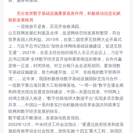
撑、服务和保障。
充分发挥数字基础设施重要底座作用，积极推动信息化赋
能新发展格局
一花独放不是春，百花齐放春满园。
让互联网发展红利惠及全球，促进网络空间发展和繁荣，符合
世界各国人民利益。2015年，在第二届世界互联网大会开幕式
上，习近平总书记指出“加快全球网络基础设施建设，促进互联
互通”；2021年，在亚太经合组织领导人非正式会议上，习近平
总书记强调“全球数字经济是开放和紧密相连的整体，合作共赢
是唯一正道，封闭排他、对立分裂只会走进死胡同。要加强数
字基础设施建设，努力构建开放、公平、非歧视的数字营商环
境”……近年来，我国积极推动数字基础设施国际交流与合作，
一批数字重点项目重大工程相继落地。“一带一路”数字交通走廊
和跨境光缆信息通道加快建设，中国—东盟信息港、中阿网上
丝绸之路深入推进，“数字丝路地球大数据平台”实现多语言数据
共享……中国以一系列务实行动积极推动世界各国共同搭乘互
联网和数字经济发展的快车。
数字暖流不断涌动，发展脉动愈发强劲。
2022年12月，中央经济工作会议指出：“要通过政府投资和政策
激励有效带动全社会投资，加快实施‘十四五’重大工程，加强区