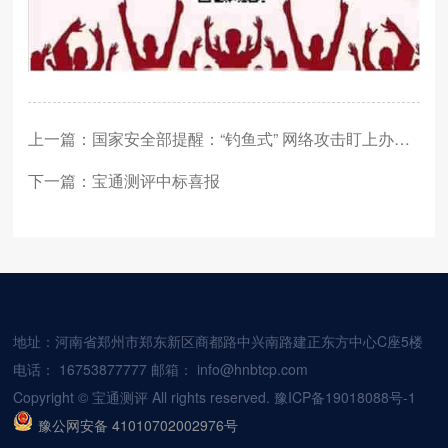
上一篇：国家安全部提醒：“钓鱼式” 网络攻击盯上办公邮箱
下一篇：宝通测评中标喜报
地址：河南省郑州市郑东新区商都路中兴南路建正东方中心C座5楼
电话：
16753877777
邮箱：
info@hnbtcp.com
Copyright © 宝通测评 All rights reserved.
豫ICP备19018088号-1
豫公网安备 41010702002976号